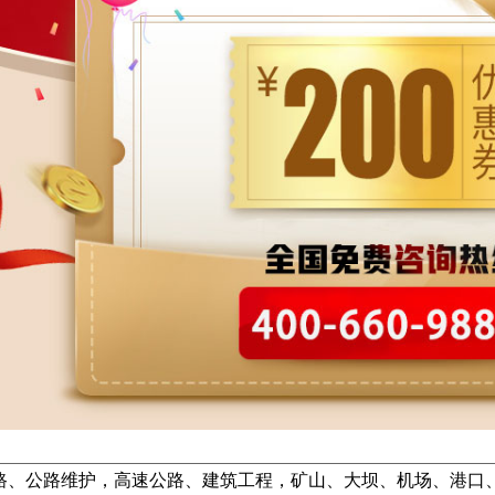
路、公路维护，高速公路、建筑工程，矿山、大坝、机场、港口