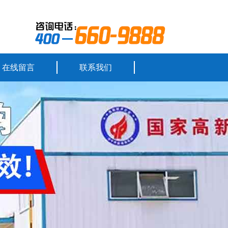
在线留言
联系我们