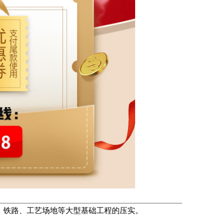
、铁路、工艺场地等大型基础工程的压实。