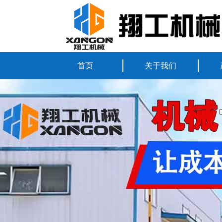
首页
关于我们