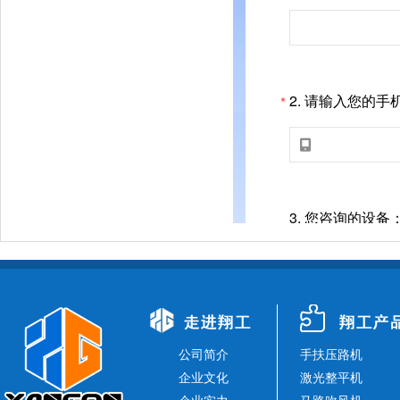
公司简介
手扶压路机
企业文化
激光整平机