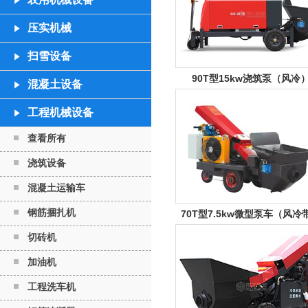
压实机械
扫雪设备
90T型15kw浇筑泵（风冷
混凝土设备
工程机械设备
查看所有
浇筑设备
混凝土运输车
钢筋捆扎机
70T型7.5kw微型泵车（风冷
拌）
切砖机
加油机
工程洗车机