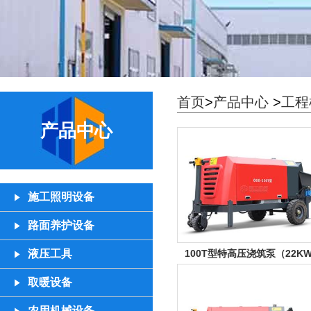
首页
>
产品中心
>
工程
产品中心
施工照明设备
路面养护设备
液压工具
100T型特高压浇筑泵（22K
取暖设备
农用机械设备