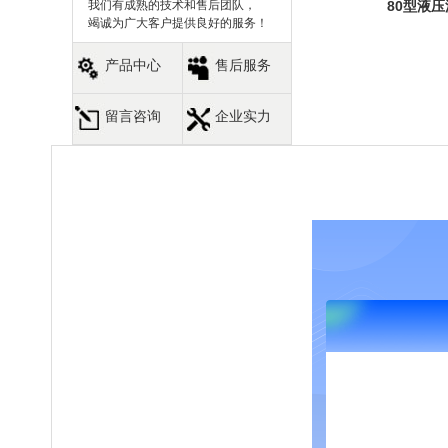
我们有成熟的技术和售后团队，
80型液
竭诚为广大客户提供良好的服务！
产品中心
售后服务
留言咨询
企业实力