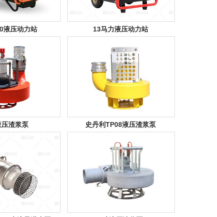
-80液压动力站
13马力液压动力站
液压渣浆泵
史丹利TP08液压渣浆泵