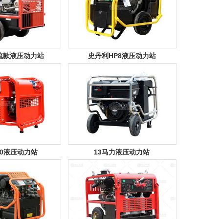
流款液压动力站
史丹利HP8液压动力站
-30液压动力站
13马力液压动力站