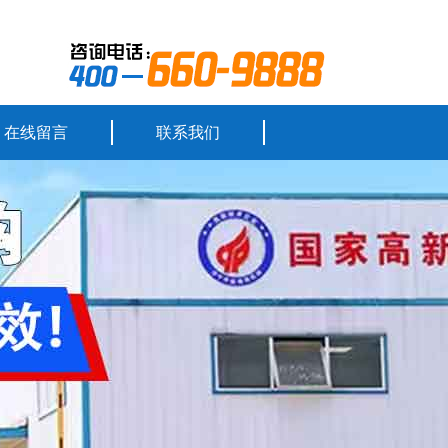
在线留言
联系我们