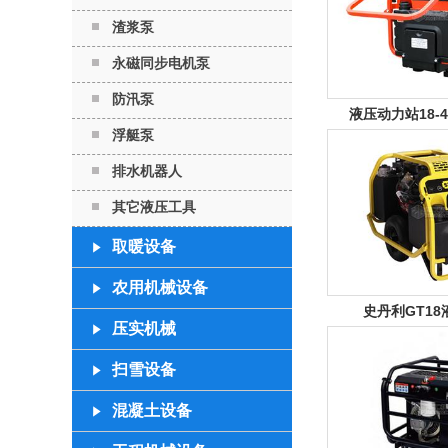
渣浆泵
永磁同步电机泵
防汛泵
液压动力站18-
浮艇泵
排水机器人
其它液压工具
取暖设备
农用机械设备
史丹利GT1
压实机械
扫雪设备
混凝土设备