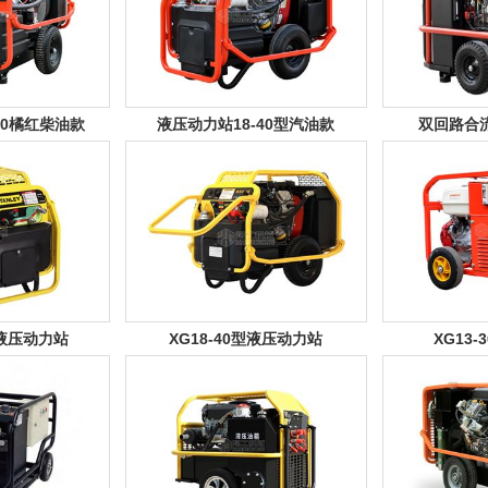
40橘红柴油款
液压动力站18-40型汽油款
双回路合
8液压动力站
XG18-40型液压动力站
XG13