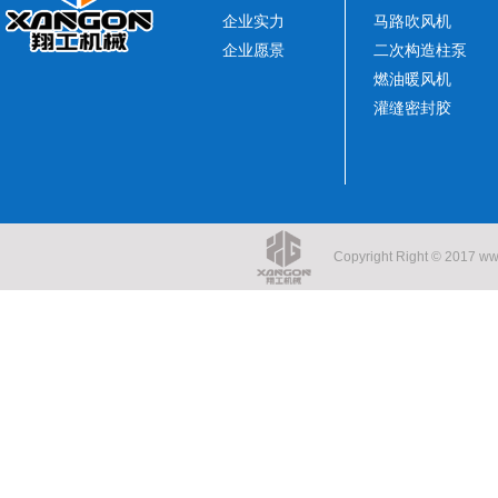
企业实力
马路吹风机
企业愿景
二次构造柱泵
燃油暖风机
灌缝密封胶
Copyright Right © 2017 w