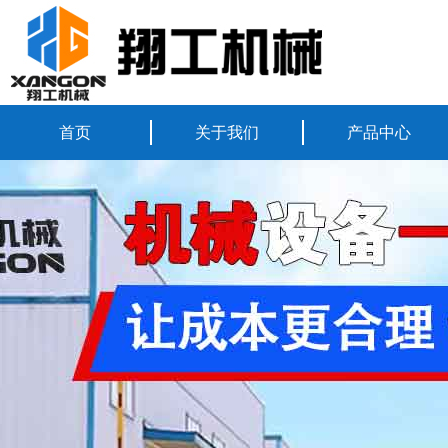
首页
关于我们
产品中心