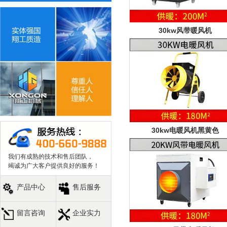
30kw风带暖风机
30kw电暖风机黑黄色
我们有成熟的技术和售后团队，
竭诚为广大客户提供良好的服务！
产品中心
售后服务
留言咨询
企业实力